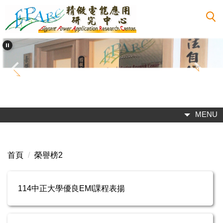
跳
到
主
要
內
容
區
MENU
首頁
榮譽榜2
114中正大學優良EMI課程表揚