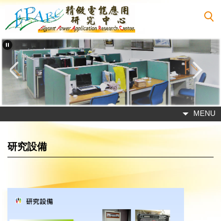
跳
到
主
要
內
容
區
MENU
研究設備