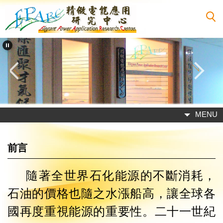
跳
到
主
要
內
容
區
MENU
前言
隨著全世界石化能源的不斷消耗，
石油的價格也隨之水漲船高，讓全球各
國再度重視能源的重要性。二十一世紀