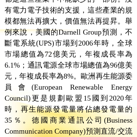
有電力電子技術的支援，這些產業的規
模都無法再擴大，價值無法再提昇。舉
例來說，美國的
Darnell Group
預測，不
斷電系統
(UPS)
市場到
2006
年時，全球
市場總值為
72
億美元，年複成長率為
6.1%
；通訊電源全球市場總值為
96
億美
元，年複成長率為
8%
。歐洲再生能源委
員會
(European Renewable Energy
Council)
更是規劃歐盟
15
國到
2020
年
時，再生能源發電量將佔總發電量的
35
％。德國商業通訊公司
(Business
Communication Company)
預測直流
/
交流