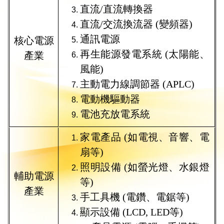
直流
/
直流轉換器
直流
/
交流換流器
(
變頻器
)
通訊電源
核心電源
再生能源發電系統
(
太陽能、
產業
風能
)
主動電力線調節器
(APLC)
電動機驅動器
電池充放電系統
家電產品
(
如電視、音響、電
扇等
)
照明設備
(
如螢光燈、水銀燈
輔助電源
等
)
產業
手工具機
(
電鑽、電鋸等
)
顯示設備
(LCD, LED
等
)