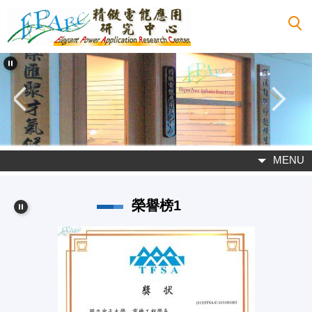
跳
到
主
要
內
容
區
MENU
榮譽榜1