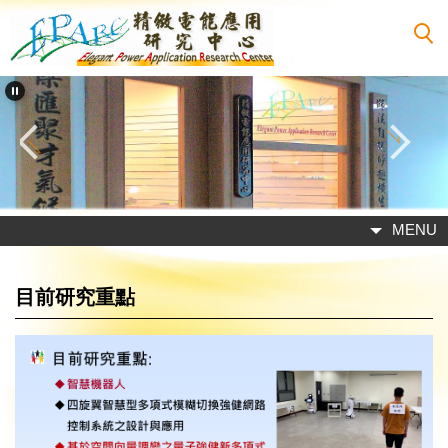
跳
到
主
要
內
容
區
MENU
目前研究重點