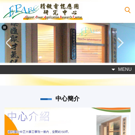
跳
到
主
要
內
容
區
MENU
中心簡介