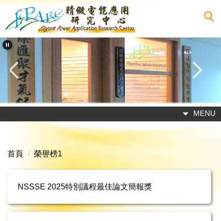
跳
到
主
要
內
容
區
MENU
首頁
榮譽榜1
NSSSE 2025特別議程最佳論文簡報獎